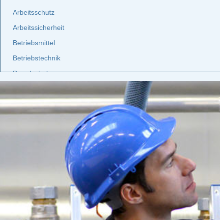
Arbeitsschutz
Arbeitssicherheit
Betriebsmittel
Betriebstechnik
Brandschutz
Elektro
Etiketten
Facility Management
Fuhrpark
Gebäudemanagement
Gefahrstoff
Gefährdungsbeurteilung
Gesetz
Instandhaltung