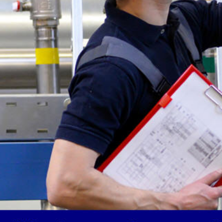
Leiterprüfung
Organisation
Produktion
Prüfen
Prüfmittel Messmittel
Prüfplaner
Prüfung
Prüfung Arbeitsmittel
Prüfung Fuhrpark
Reparatur
Service
Sicherheit
Software
Sonstiges
Unterweisung