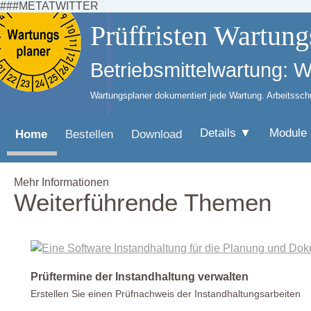
###METATWITTER
Prüffristen Wartung
Betriebsmittelwartung: 
Wartungsplaner dokumentiert jede Wartung. Arbeitsschut
Details ▼
Module
Home
Bestellen
Download
Mehr Informationen
Weiterführende Themen
Prüftermine der Instandhaltung verwalten
Erstellen Sie einen Prüfnachweis der Instandhaltungsarbeiten