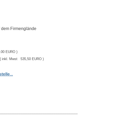
uf dem Firmenglände
9.00 EURO )
 inkl. Mwst 535,50 EURO )
elle...
___________________________________________