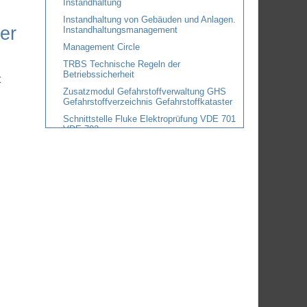
Instandhaltung
Instandhaltung von Gebäuden und Anlagen.
er
Instandhaltungsmanagement
Management Circle
TRBS Technische Regeln der
Betriebssicherheit
t
Zusatzmodul Gefahrstoffverwaltung GHS
Gefahrstoffverzeichnis Gefahrstoffkataster
Schnittstelle Fluke Elektroprüfung VDE 701
VDE 702
Schnittstelle GOSSEN METRAWATT
Secutester Elektroprüfung VDE 701 VDE
702
Wartungsplaner APP Interface iPhone iPad
iPod Android
Wartungsplaner Barcode Scanner mobile
Datenerfassung RFID BDE MDE
Zusatzmodul Wartungsplaner emailCenter
Zusatzmodul Wartungsplaner
Ticketmanagement HelpDesk
Wartungsplanung Instandhaltungsplanung
Klimaanlage Klimatechnik