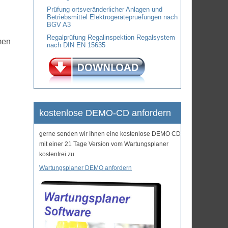
Prüfung ortsveränderlicher Anlagen und
Betriebsmittel Elektrogerätepruefungen nach
BGV A3
Regalprüfung Regalinspektion Regalsystem
men
nach DIN EN 15635
kostenlose DEMO-CD anfordern
gerne senden wir Ihnen eine kostenlose DEMO CD
mit einer 21 Tage Version vom Wartungsplaner
kostenfrei zu.
Wartungsplaner DEMO anfordern