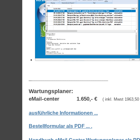
_
___________________________________
Wartungsplaner:
eMail-center
1.650,- €
( inkl. Mwst 1963,50
ausführliche Informationen ...
Bestellformular als PDF ... .