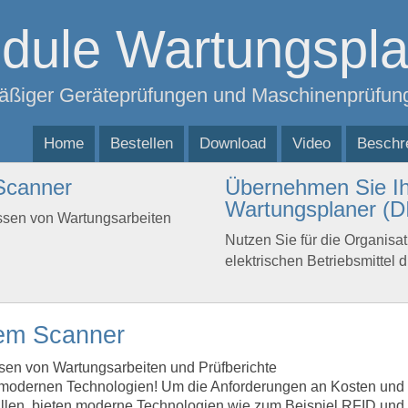
dule Wartungspla
äßiger Geräteprüfungen und Maschinenprüfun
Home
Bestellen
Download
Video
Beschr
Scanner
Übernehmen Sie Ihr
Wartungsplaner (
assen von Wartungsarbeiten
Nutzen Sie für die Organis
elektrischen Betriebsmittel d
dem Scanner
ssen von Wartungsarbeiten und Prüfberichte
en modernen Technologien! Um die Anforderungen an Kosten und
füllen, bieten moderne Technologien wie zum Beispiel RFID und