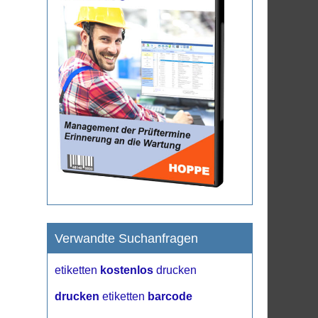
Verwandte Suchanfragen
etiketten
kostenlos
drucken
drucken
etiketten
barcode