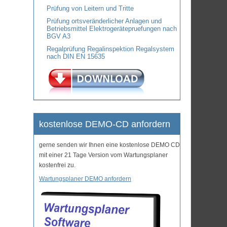
Prüfung von Leitern und Tritte
Prüfung ortsveränderlicher Anlagen und
Betriebsmittel Elektrogerätepruefungen nach
BGV A3
Regalprüfung Regalinspektion Regalsystem
nach DIN EN 15635
kostenlose DEMO-CD anfordern
gerne senden wir Ihnen eine kostenlose DEMO CD
mit einer 21 Tage Version vom Wartungsplaner
kostenfrei zu.
Wartungsplaner DEMO anfordern