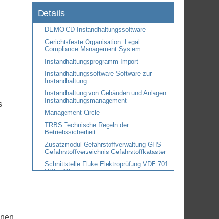
Details
DEMO CD Instandhaltungssoftware
Gerichtsfeste Organisation. Legal
Compliance Management System
Instandhaltungsprogramm Import
Instandhaltungssoftware Software zur
Instandhaltung
Instandhaltung von Gebäuden und Anlagen.
Instandhaltungsmanagement
s
Management Circle
TRBS Technische Regeln der
Betriebssicherheit
Zusatzmodul Gefahrstoffverwaltung GHS
Gefahrstoffverzeichnis Gefahrstoffkataster
Schnittstelle Fluke Elektroprüfung VDE 701
VDE 702
Schnittstelle GOSSEN METRAWATT
Secutester Elektroprüfung VDE 701 VDE
702
Wartungsplaner APP Interface iPhone iPad
dnen
iPod Android