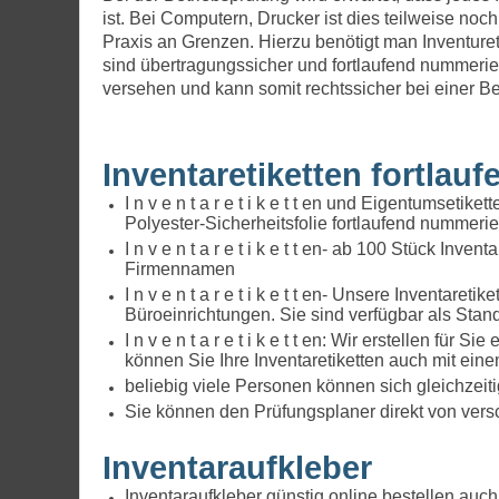
ist. Bei Computern, Drucker ist dies teilweise no
Praxis an Grenzen. Hierzu benötigt man Inventuret
sind übertragungssicher und fortlaufend nummerie
versehen und kann somit rechtssicher bei einer B
Inventaretiketten fortlau
I n v e n t a r e t i k e t t en und Eigentumsetik
Polyester-Sicherheitsfolie fortlaufend nummerie
I n v e n t a r e t i k e t t en- ab 100 Stück In
Firmennamen
I n v e n t a r e t i k e t t en- Unsere Inventar
Büroeinrichtungen. Sie sind verfügbar als Stand
I n v e n t a r e t i k e t t en: Wir erstellen für
können Sie Ihre Inventaretiketten auch mit ein
beliebig viele Personen können sich gleichzeit
Sie können den Prüfungsplaner direkt von vers
Inventaraufkleber
Inventaraufkleber günstig online bestellen auch