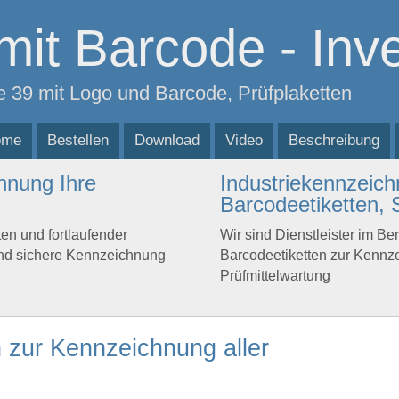
mit Barcode - Inv
de 39 mit Logo und Barcode, Prüfplaketten
ome
Bestellen
Download
Video
Beschreibung
hnung Ihre
Industriekennzeich
Barcodeetiketten, S
ten und fortlaufender
Wir sind Dienstleister im Ber
und sichere Kennzeichnung
Barcodeetiketten zur Kennz
Prüfmittelwartung
n zur Kennzeichnung aller