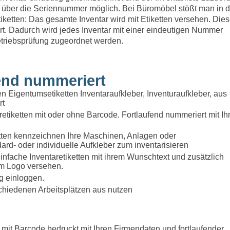
ch über die Seriennummer möglich. Bei Büromöbel stößt man in d
iketten: Das gesamte Inventar wird mit Etiketten versehen. Die
rt. Dadurch wird jedes Inventar mit einer eindeutigen Nummer
etriebsprüfung zugeordnet werden.
fend nummeriert
etten Eigentumsetiketten Inventaraufkleber, Inventuraufkleber, aus
rt
ventaretiketten mit oder ohne Barcode. Fortlaufend nummeriert mit I
etiketten kennzeichnen Ihre Maschinen, Anlagen oder
ard- oder individuelle Aufkleber zum inventarisieren
 Sie einfache Inventaretiketten mit ihrem Wunschtext und zusätzlich
em Logo versehen.
ig einloggen.
chiedenen Arbeitsplätzen aus nutzen
 mit Barcode bedruckt mit Ihren Firmendaten und fortlaufender