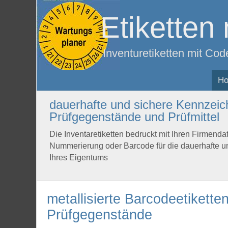
Etiketten 
Inventuretiketten mit Co
H
dauerhafte und sichere Kennzeic
Prüfgegenstände und Prüfmittel
Die Inventaretiketten bedruckt mit Ihren Firmenda
Nummerierung oder Barcode für die dauerhafte 
Ihres Eigentums
metallisierte Barcodeetikette
Prüfgegenstände