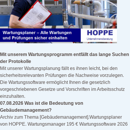
Gebäudemanagement
Gefahrstoff
Gefährdungsbeurteilung
Gesetz
Instandhaltung
Leiterprüfung
Mit unserem Wartungsprogramm entfällt das lange Suchen
Organisation
der Protokolle
Produktion
Mit unserer Wartungsplanung fällt es ihnen leicht, bei den
Prüfen
sicherheitsrelevanten Prüfungen die Nachweise vorzulegen.
Prüfmittel Messmittel
Die Wartungssoftware ermöglicht Ihnen die gesetzlich
vorgeschriebenen Gesetze und Vorschriften im Arbeitsschutz
Prüfplaner
einzuhalten.
Prüfung
07.08.2026 Was ist die Bedeutung von
Prüfung Arbeitsmittel
Gebäudemanagement?
Archiv zum Thema [Gebäudemanagement].Wartungsplaner
Prüfung Fuhrpark
von HOPPE. Wartungsmanager 195 € Wartungssoftware 2026
Reparatur