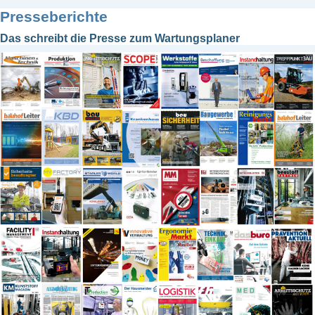
Service
Presseberichte
Sicherheit
Das schreibt die Presse zum Wartungsplaner
Software
Sonstiges
Unterweisung
Wartung
Werkstatt
Zertifizierung