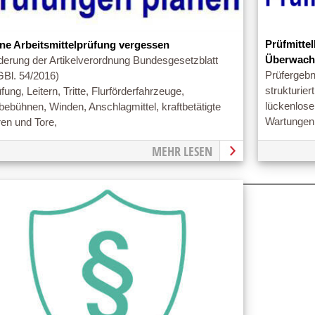
Prüfmitte
ine Arbeitsmittelprüfung vergessen
Überwac
derung der Artikelverordnung Bundesgesetzblatt
Prüfergebn
GBl. 54/2016)
strukturier
fung, Leitern, Tritte, Flurförderfahrzeuge,
lückenlose
ebühnen, Winden, Anschlagmittel, kraftbetätigte
Wartungen i
en und Tore,
MEHR LESEN