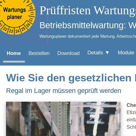
Prüffristen Wartung
Betriebsmittelwartung: 
Wartungsplaner dokumentiert jede Wartung. Arbeitsschut
Details ▼
Module
Home
Bestellen
Download
Wie Sie den gesetzlichen
Regal im Lager müssen geprüft werden
Che
Efiz
einf
Schl