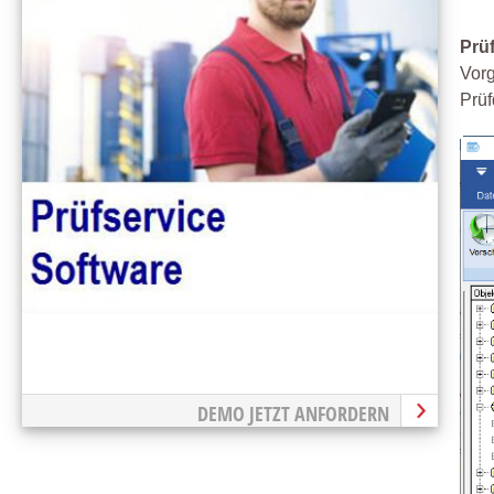
Prü
Vorg
Prüf
DEMO JETZT ANFORDERN