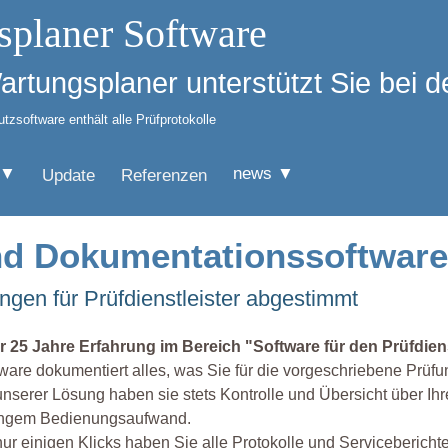
splaner Software
Wartungsplaner unterstützt Sie bei
zsoftware enthält alle Prüfprotokolle
 ▼
news ▼
Update
Referenzen
 und Dokumentationssoftware
ungen für Prüfdienstleister abgestimmt
r 25 Jahre Erfahrung im Bereich "Software für den Prüfdiens
ware dokumentiert alles, was Sie für die vorgeschriebene Prüfu
unserer Lösung haben sie stets Kontrolle und Übersicht über Ih
ingem Bedienungsaufwand.
nur einigen Klicks haben Sie alle Protokolle und Serviceberichte 