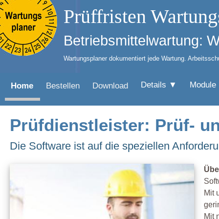
Prüffristen Wartung
Betriebsmittelwartung: 
Wartungsplaner dokumentiert jede Wartung. Arbeitsschut
Details ▼
Module
Home
Bestellen
Download
Prüfdienstleister: Prüf-
Die Software ist auf die speziellen Anforder
Übe
Soft
Mit 
ger
Mit 