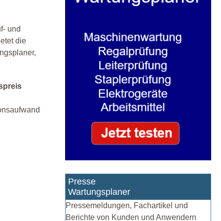
f- und
etet die
ngsplaner,
spreis
tionsaufwand
Presse
Wartungsplaner
Pressemeldungen, Fachartikel und
Berichte von Kunden und Anwendern