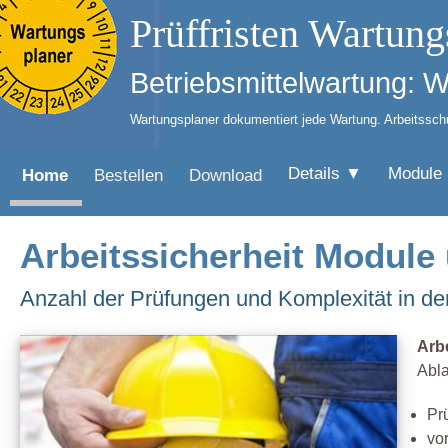
Prüffristen Wartung
Betriebsmittelwartung: 
Wartungsplaner dokumentiert jede Wartung. Arbeitsschut
Details ▼
Module
Home
Bestellen
Download
Arbeitssicherheit Module
Anzahl der Prüfungen und Komplexität in der 
Arb
Abla
Pr
vo