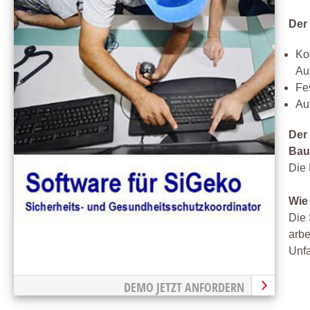
Der
Ko
Au
Fe
Au
Der
Bau
Die 
Wie
Die 
arbe
Unfa
DEMO JETZT ANFORDERN