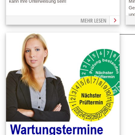
kann Ihre Unterweisung sein!
Min
Ge
und
MEHR LESEN