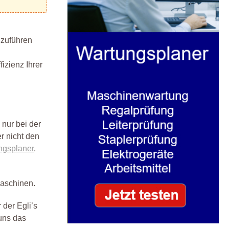
hzuführen
izienz Ihrer
 nur bei der
r nicht den
ngsplaner
.
Maschinen.
 der Egli’s
uns das