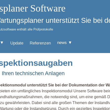
splaner Software
Wartungsplaner unterstützt Sie bei
zsoftware enthält alle Prüfprotokolle
 ▼
news ▼
Update
Referenzen
Inspektionsaugaben
n Ihren technischen Anlagen
pektionsmodul unterstützt Sie bei der Dokumentation der 
bieten ein umfängliches Inspektionsmodul Unsere Software beinh
tandhaltungsmaßnahmen, die notwendig sind, um eine gemäß D
zu gewährleisten. Dabei sind alle großen Themen der Instandha
Wartung oder die Instandsetzung. Durch ein gezieltes Inspek