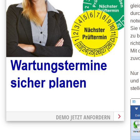
glei
durc
notw
Sie 
zu b
rich
Mit 
zuvo
Nur 
und 
stel
DEMO JETZT ANFORDERN