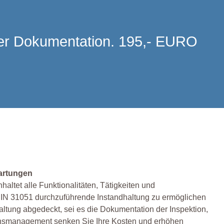
 der Dokumentation. 195,- EURO
Wartungen
altet alle Funktionalitäten, Tätigkeiten und
IN 31051 durchzuführende Instandhaltung zu ermöglichen
ltung abgedeckt, sei es die Dokumentation der Inspektion,
tionsmanagement senken Sie Ihre Kosten und erhöhen