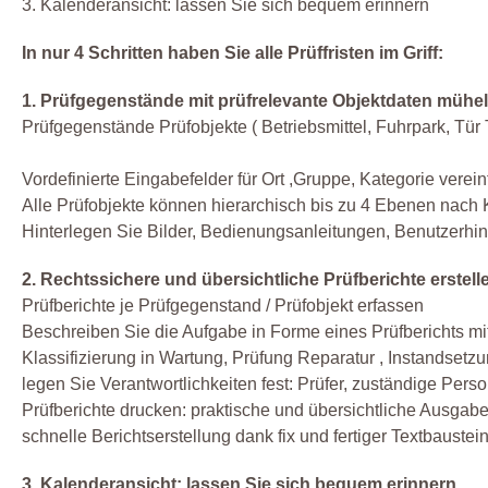
3. Kalenderansicht: lassen Sie sich bequem erinnern
In nur 4 Schritten haben Sie alle Prüffristen im Griff:
1. Prüfgegenstände mit prüfrelevante Objektdaten mühel
Prüfgegenstände Prüfobjekte ( Betriebsmittel, Fuhrpark, Tür To
Vordefinierte Eingabefelder für Ort ,Gruppe, Kategorie vere
Alle Prüfobjekte können hierarchisch bis zu 4 Ebenen nach K
Hinterlegen Sie Bilder, Bedienungsanleitungen, Benutzerh
2. Rechtssichere und übersichtliche Prüfberichte erstell
Prüfberichte je Prüfgegenstand / Prüfobjekt erfassen
Beschreiben Sie die Aufgabe in Forme eines Prüfberichts mi
Klassifizierung in Wartung, Prüfung Reparatur , Instandset
legen Sie Verantwortlichkeiten fest: Prüfer, zuständige Person
Prüfberichte drucken: praktische und übersichtliche Ausgabe
schnelle Berichtserstellung dank fix und fertiger Textbaustei
3. Kalenderansicht: lassen Sie sich bequem erinnern