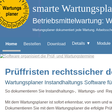
smarte Wartungspla
Betriebsmittelwartung: 
Wartungsplaner dokumentiert jede Wartung. Arbeitsschut
Details ▼
Module
Home
Bestellen
Download
Prüffristen rechtssicher
Wartungsplaner Instandhaltungs Software für
So dokumentieren Sie Instandhaltungs-, Wartungs- und Repa
Mit dem Wartungsplaner ist sofort erkennbar, von wem und w
Dokumentieren Sie mit dem Wartungsplaner die erfolgte P