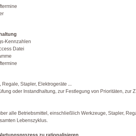
ftermine
er
dhaltung
ngs-Kennzahlen
Access Datei
ramme
ftermine
 Regale, Stapler, Elektrogeräte ...
üfung oder Instandhaltung, zur Festlegung von Prioritäten, zur
ber alle Betriebsmittel, einschließlich Werkzeuge, Stapler, Re
esamten Lebenszyklus.
artungsprozess zu rationalisieren.